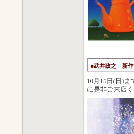
■武井政之 新作油彩
10月15日(日)
に是非ご来店く