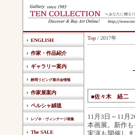
Top
/ 2017年
ENGLISH
作家・作品紹介
ギャラリー案内
静岡リビング展示会情報
作家展案内
■佐々木 経二 日本
ペルシャ絨毯
11月3日～11
レゾネ・ヴィンテージ画集
本画展。新作も
The SALE
実演も開催しま