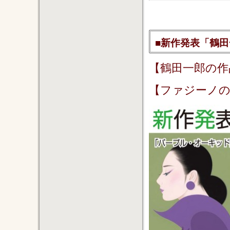
■新作発表「鶴
【鶴田一郎の作
【ファジーノ