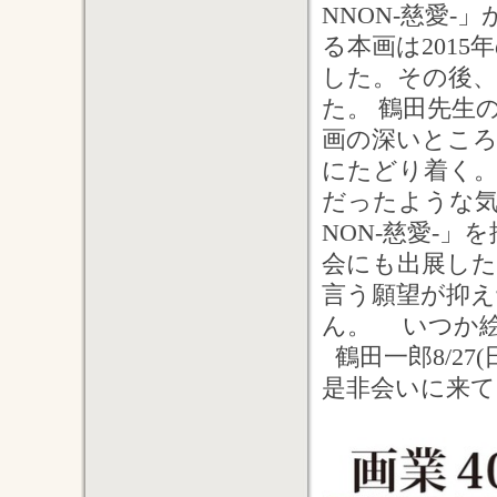
NNON-慈愛
る本画は201
した。その後、
た。 鶴田先生
画の深いところ
にたどり着く
だったような気
NON-慈愛-
会にも出展し
言う願望が抑
ん。 いつか
鶴田一郎8/27
是非会いに来て