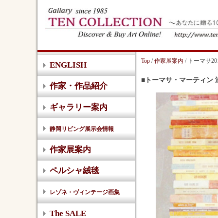
Top
/
作家展案内
/ トーマサ20
ENGLISH
■トーマサ・マーティン 油彩
作家・作品紹介
ギャラリー案内
静岡リビング展示会情報
作家展案内
ペルシャ絨毯
レゾネ・ヴィンテージ画集
The SALE