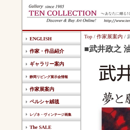
Top
/
作家展案内
/ 
ENGLISH
■武井政之 油
作家・作品紹介
ギャラリー案内
静岡リビング展示会情報
作家展案内
ペルシャ絨毯
レゾネ・ヴィンテージ画集
The SALE