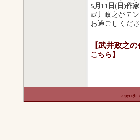
5月11日(日)作
武井政之がテン
お過ごしくだ
【武井政之の
こちら】
copyrigh